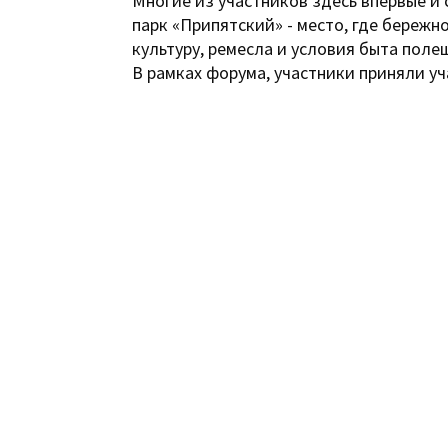
Многие из участников здесь впервые и
парк «Припятский» - место, где береж
культуру, ремесла и условия быта поле
В рамках форума, участники приняли 