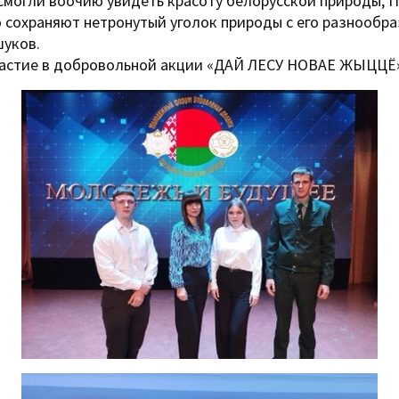
 смогли воочию увидеть красоту белорусской природы, 
но сохраняют нетронутый уголок природы с его разнообр
шуков.
участие в добровольной акции «ДАЙ ЛЕСУ НОВАЕ ЖЫЦЦЁ