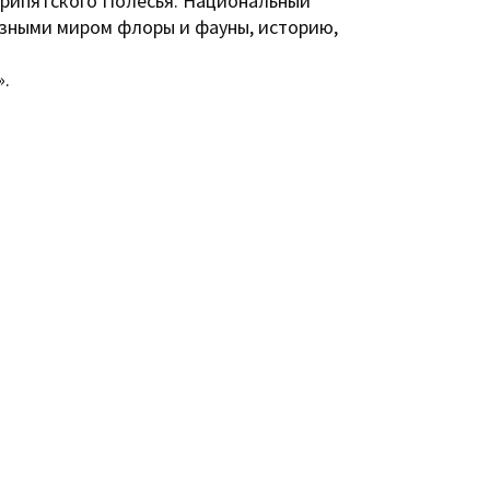
Припятского Полесья. Национальный
азными миром флоры и фауны, историю,
».