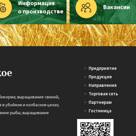
Информация
Вакансии
о производстве
Предприятие
Продукция
Направления
Торговая сеть
бикорма; выращивание свиней,
Партнерам
 в убойном и колбасном цехах;
Гостиница
дение рыбы; выращивание