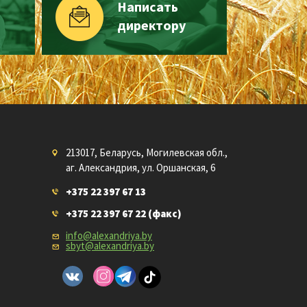
Написать
директору
213017, Беларусь, Могилевская обл.,
аг. Александрия, ул. Оршанская, 6
+375 22 397 67 13
+375 22 397 67 22
(факс)
info@alexandriya.by
sbyt@alexandriya.by