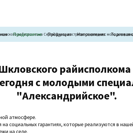
вная
Предприятие
Продукция
Направления
Торговая 
ловского райисполкома Сергей Бартош встретился сегодня с молодыми спе
Шкловского райисполкома
сегодня с молодыми специ
"Александрийское".
ной атмосфере.
 на социальных гарантиях, которые реализуются в нашей
жи на селе.