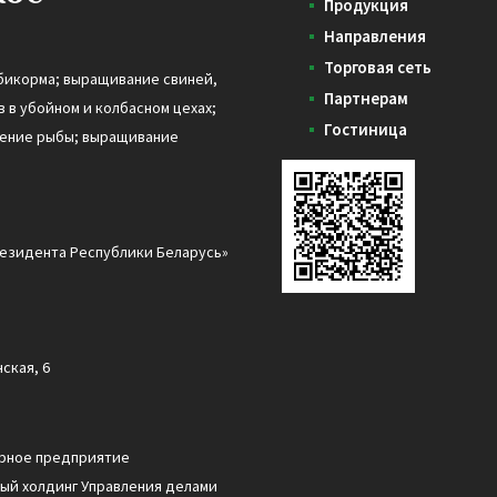
Продукция
Направления
Торговая сеть
бикорма; выращивание свиней,
Партнерам
 в убойном и колбасном цехах;
Гостиница
дение рыбы; выращивание
езидента Республики Беларусь»
ская, 6
арное предприятие
ый холдинг Управления делами