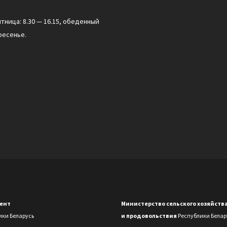
ятница: 8.30 — 16.15, обеденный
ресенье.
ент
Министерство сельского хозяйств
ики Беларусь
и продовольствия
Республики Белар