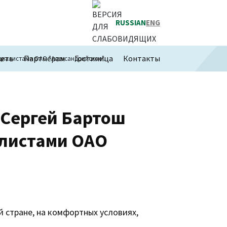
RUSSIAN
ENG
сеть
Партнерам
Гостиница
Контакты
циалистами ОАО "Александрийское".
 Сергей Бартош
алистами ОАО
 стране, на комфортных условиях,