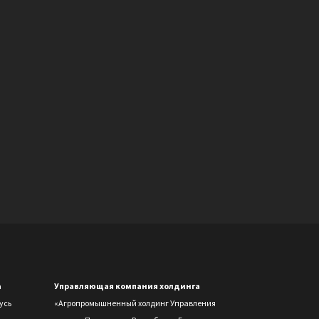
а
Управляющая компания холдинга
усь
«Агропромышненный холдинг Управления