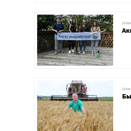
26 Ав
Ак
26 Ав
Бы