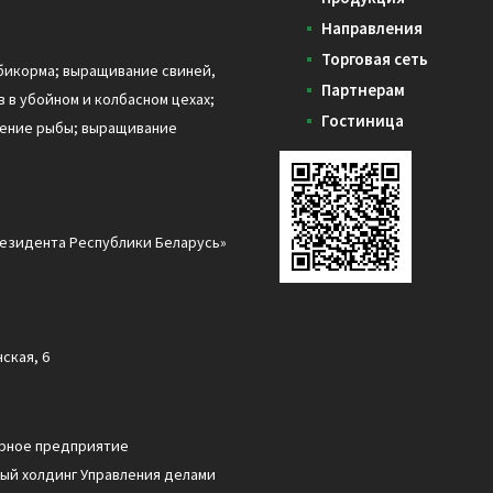
Направления
Торговая сеть
бикорма; выращивание свиней,
Партнерам
 в убойном и колбасном цехах;
Гостиница
дение рыбы; выращивание
езидента Республики Беларусь»
ская, 6
арное предприятие
ый холдинг Управления делами