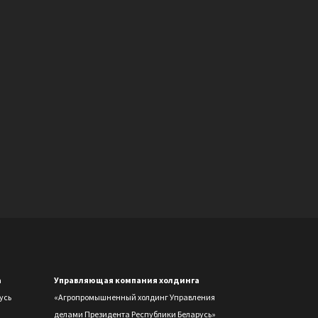
а
Управляющая компания холдинга
усь
«Агропромышненный холдинг Управления
делами Президента Республики Беларусь»