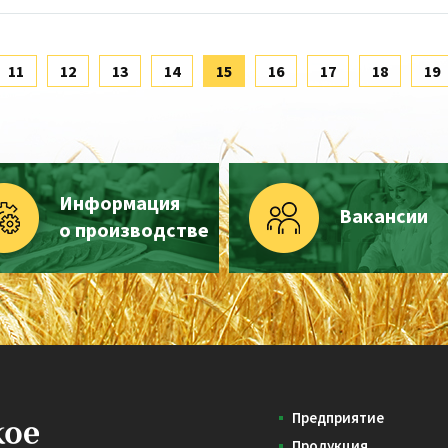
11
12
13
14
15
16
17
18
19
Информация
Вакансии
о производстве
Предприятие
Продукция