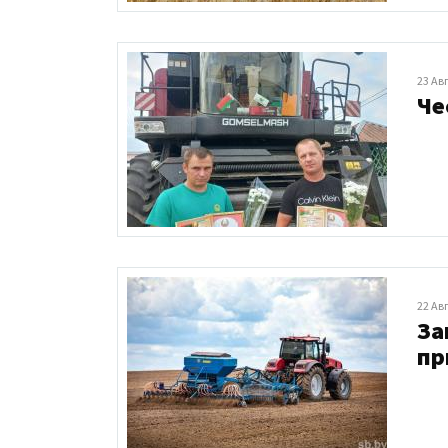
23 Ав
Че
22 Ав
За
пр