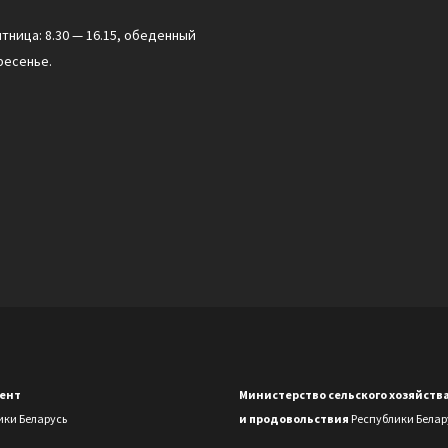
ятница: 8.30 — 16.15, обеденный
ресенье.
ент
Министерство сельского хозяйств
ики Беларусь
и продовольствия
Республики Белар