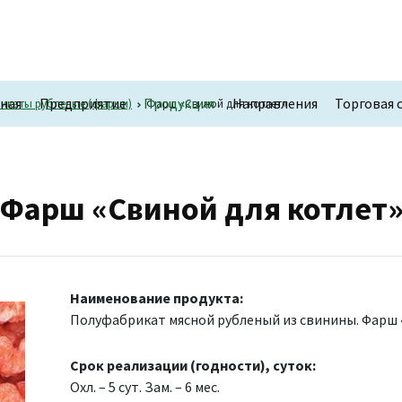
вная
Предприятие
Продукция
Направления
Торговая 
икаты рубленые (фарши)
Фарш «Свиной для котлет»
Фарш «Свиной для котлет
Наименование продукта:
Полуфабрикат мясной рубленый из свинины. Фарш 
Срок реализации (годности), суток:
Охл. – 5 сут. Зам. – 6 мес.