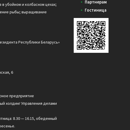
Партнерам
 в убойном и колбасном цехах;
Гостиница
дение рыбы; выращивание
езидента Республики Беларусь»
ская, 6
арное предприятие
ый холдинг Управления делами
ятница: 8.30 — 16.15, обеденный
ресенье.