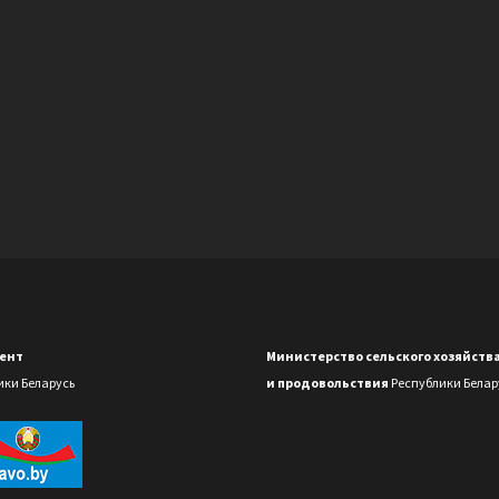
ент
Министерство сельского хозяйств
ики Беларусь
и продовольствия
Республики Белар