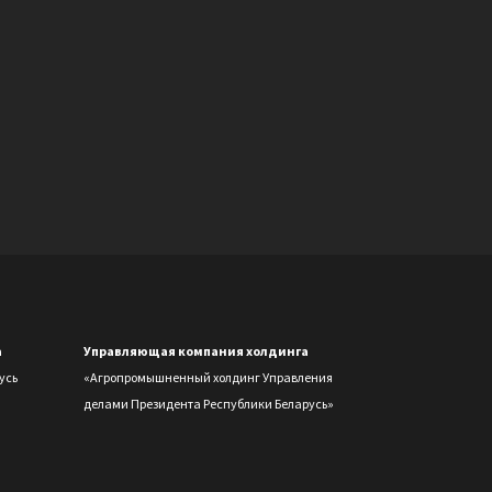
а
Управляющая компания холдинга
усь
«Агропромышненный холдинг Управления
делами Президента Республики Беларусь»