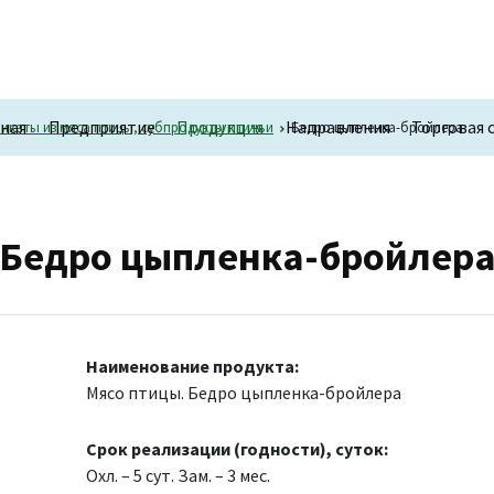
вная
Предприятие
Продукция
Направления
Торговая 
каты из мяса птицы, субпродукты птичьи
Бедро цыпленка-бройлера
Бедро цыпленка-бройлер
Наименование продукта:
Мясо птицы. Бедро цыпленка-бройлера
Срок реализации (годности), суток:
Охл. – 5 сут. Зам. – 3 мес.