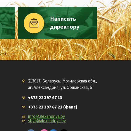
Написать
директору
213017, Беларусь, Могилевская обл.,
аг. Александрия, ул. Оршанская, 6
+375 22 397 67 13
+375 22 397 67 22
(факс)
info@alexandriya.by
sbyt@alexandriya.by