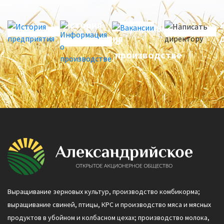
История
Вакансии
Информация
предприятия
о
производстве
Выращивание зерновых культур, производство комбикорма;
выращивание свиней, птицы, КРС и производство мяса и мясных
продуктов в убойном и колбасном цехах; производство молока,