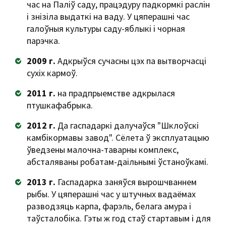
час на Паліў саду, працэдуру падкормкі раслін
і знізіла выдаткі на ваду. У цяперашні час
галоўныя культуры саду-яблыкі і чорная
парэчка.
2009 г.
Адкрыўся сучасны цэх па вытворчасці
сухіх кармоў.
2011 г.
на прадпрыемстве адкрылася
птушкафабрыка.
2012 г.
Да гаспадаркі далучаўся "Шклоўскі
камбікормавы завод". Сёлета ў эксплуатацыю
ўведзены малочна-таварны комплекс,
абсталяваны робатам-даільнымі ўстаноўкамі.
2013 г.
Гаспадарка заняўся вырошчваннем
рыбы. У цяперашні час у штучных вадаёмах
разводзяць карпа, фарэль, белага амура і
таўсталобіка. Гэты ж год стаў стартавым і для