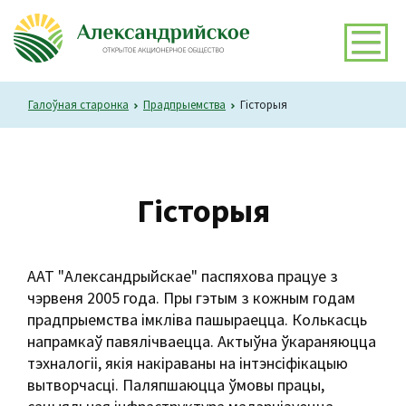
Галоўная старонка
Прадпрыемства
Гісторыя
Гісторыя
ААТ "Александрыйскае" паспяхова працуе з
чэрвеня 2005 года. Пры гэтым з кожным годам
прадпрыемства імкліва пашыраецца. Колькасць
напрамкаў павялічваецца. Актыўна ўкараняюцца
тэхналогіі, якія накіраваны на інтэнсіфікацыю
вытворчасці. Паляпшаюцца ўмовы працы,