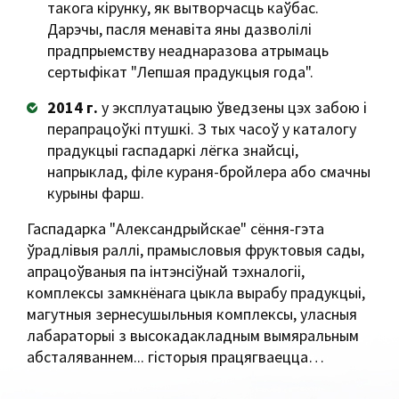
такога кірунку, як вытворчасць каўбас.
Дарэчы, пасля менавіта яны дазволілі
прадпрыемству неаднаразова атрымаць
сертыфікат "Лепшая прадукцыя года".
2014 г.
у эксплуатацыю ўведзены цэх забою і
перапрацоўкі птушкі. З тых часоў у каталогу
прадукцыі гаспадаркі лёгка знайсці,
напрыклад, філе кураня-бройлера або смачны
курыны фарш.
Гаспадарка "Александрыйскае" сёння-гэта
ўрадлівыя раллі, прамысловыя фруктовыя сады,
апрацоўваныя па інтэнсіўнай тэхналогіі,
комплексы замкнёнага цыкла вырабу прадукцыі,
магутныя зернесушыльныя комплексы, уласныя
лабараторыі з высокадакладным вымяральным
абсталяваннем... гісторыя працягваецца…