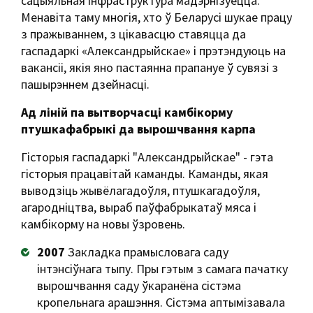
сацыяльная інфраструктура мадэрнізуецца.
Менавіта таму многія, хто ў Беларусі шукае працу
з пражываннем, з цікавасцю ставяцца да
гаспадаркі «Александрыйскае» і прэтэндуюць на
вакансіі, якія яно пастаянна прапануе ў сувязі з
пашырэннем дзейнасці.
Ад ліній па вытворчасці камбікорму
птушкафабрыкі да вырошчвання карпа
Гісторыя гаспадаркі "Александрыйскае" - гэта
гісторыя працавітай каманды. Каманды, якая
выводзіць жывёлагадоўля, птушкагадоўля,
агародніцтва, выраб паўфабрыкатаў мяса і
камбікорму на новы ўзровень.
2007
Закладка прамысловага саду
інтэнсіўнага тыпу. Пры гэтым з самага пачатку
вырошчвання саду ўкаранёна сістэма
кропельнага арашэння. Сістэма аптымізавала